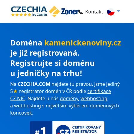
Kontakt
Doména
kamenickenoviny.cz
je již registrovaná.
Registrujte si doménu
u jedničky na trhu!
Na
CZECHIA.COM
najdete tu pravou. Jsme jediný
5
★
registrátor domén v ČR podle
certifikace
CZ.NIC
. Najdete u nás
domény
,
webhosting
a
webhosting
s největším výběrem
doménových
koncovek
.