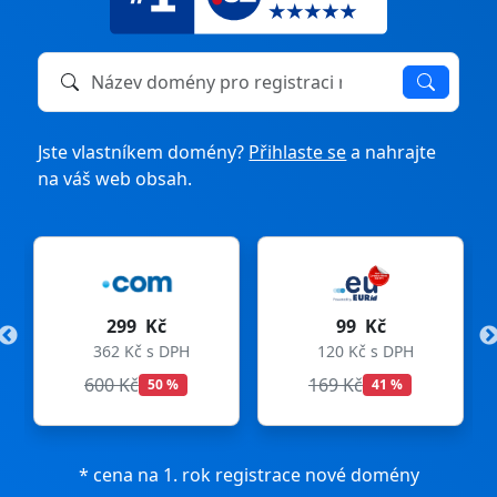
Název domény k registraci nebo převodu
Jste vlastníkem domény?
Přihlaste se
a nahrajte
na váš web obsah.
299 Kč
99 Kč
362 Kč s DPH
120 Kč s DPH
600 Kč
169 Kč
50 %
41 %
* cena na 1. rok registrace nové domény