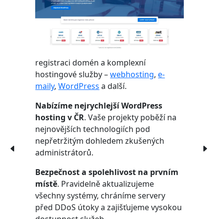
registraci domén a komplexní
hostingové služby –
webhosting
,
e-
maily
,
WordPress
a další.
Nabízíme nejrychlejší WordPress
hosting v ČR
. Vaše projekty poběží na
nejnovějších technologiích pod
nepřetržitým dohledem zkušených
administrátorů.
Bezpečnost a spolehlivost na prvním
místě
. Pravidelně aktualizujeme
všechny systémy, chráníme servery
před DDoS útoky a zajišťujeme vysokou
dostupnost služeb.